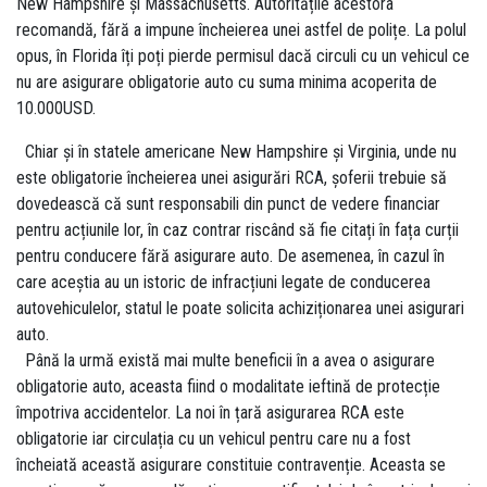
New Hampshire și Massachusetts. Autoritățile acestora
recomandă, fără a impune încheierea unei astfel de polițe. La polul
opus, în Florida îți poți pierde permisul dacă circuli cu un vehicul ce
nu are asigurare obligatorie auto cu suma minima acoperita de
10.000USD.
Chiar și în statele americane New Hampshire și Virginia, unde nu
este obligatorie încheierea unei asigurări RCA, șoferii trebuie să
dovedească că sunt responsabili din punct de vedere financiar
pentru acțiunile lor, în caz contrar riscând să fie citați în fața curții
pentru conducere fără asigurare auto. De asemenea, în cazul în
care aceștia au un istoric de infracțiuni legate de conducerea
autovehiculelor, statul le poate solicita achiziționarea unei asigurari
auto.
Până la urmă există mai multe beneficii în a avea o asigurare
obligatorie auto, aceasta fiind o modalitate ieftină de protecție
împotriva accidentelor. La noi în țară asigurarea RCA este
obligatorie iar circulația cu un vehicul pentru care nu a fost
încheiată această asigurare constituie contravenție. Aceasta se