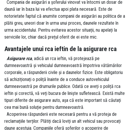
Compania de asigurări a șoferului vinovat va întocmi un dosar de
daună iar în baza lui va efectua apoi plata necesară. Este de
notorietate faptul că anumite companii de asigurări au politica de a
plătii greu, uneori doar în urma unui proces, daunele rezultate în
urma accidentului. Pentru evitarea acestor situații, nu apelați la
serviciile lor, chiar dacă prețul oferit de ei este mic.
Avantajele unui rca ieftin de la asigurare rca
Asigurare rca
, adică un rca ieftin, vă protejează pe
dumneavoastră și vehiculul dumneavoastră împotriva vătămărilor
corporale, a răspunderii civile și a daunelor fizice. Este obligatoriu
să achiziționați o poliță înainte de a conduce autovehiculul
dumneavoastră pe drumurile publice. Odată ce aveți o poliță rca
ieftin și corectă, vă veți bucura de liniște sufletească. Există multe
tipuri diferite de asigurare auto, așa că este important să căutați
cea mai bună soluție pentru dumneavoastră.
Acoperirea răspunderii este necesară pentru a vă proteja de
reclamațiile terților. Plătiți dacă loviți un alt vehicul sau provocați
daune acestuia. Companiile oferă șoferilor o acoperire de