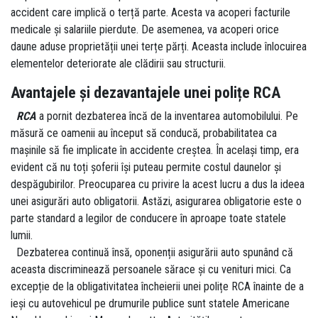
accident care implică o terță parte. Acesta va acoperi facturile
medicale și salariile pierdute. De asemenea, va acoperi orice
daune aduse proprietății unei terțe părți. Aceasta include înlocuirea
elementelor deteriorate ale clădirii sau structurii.
Avantajele și dezavantajele unei polițe RCA
RCA
a pornit dezbaterea încă de la inventarea automobilului. Pe
măsură ce oamenii au început să conducă, probabilitatea ca
mașinile să fie implicate în accidente creștea. În același timp, era
evident că nu toți șoferii își puteau permite costul daunelor și
despăgubirilor. Preocuparea cu privire la acest lucru a dus la ideea
unei asigurări auto obligatorii. Astăzi, asigurarea obligatorie este o
parte standard a legilor de conducere în aproape toate statele
lumii.
Dezbaterea continuă însă, oponenții asigurării auto spunând că
aceasta discriminează persoanele sărace și cu venituri mici. Ca
excepție de la obligativitatea încheierii unei polițe RCA înainte de a
ieși cu autovehicul pe drumurile publice sunt statele Americane