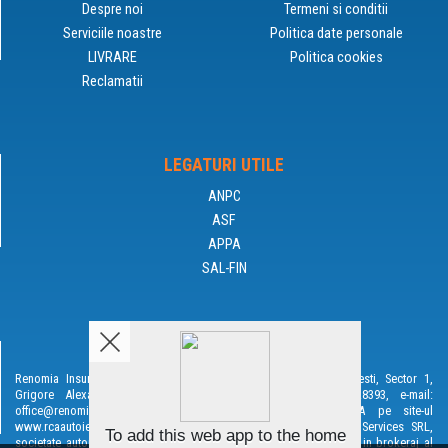
Despre noi
Termeni si conditii
Serviciile noastre
Politica date personale
LIVRARE
Politica cookies
Reclamatii
LEGATURI UTILE
ANPC
ASF
APPA
SAL-FIN
DISCLAIMER
Renomia Insurance Reinsurance Broker SRL cu sediul in Bucuresti, Sector 1,
Grigore Alexandrescu 89-97, Corp A, Et. 5, tel.: 021.313.8393, e-mail:
office@renomia.ro. Ofertarea si emiterea de asigurari RCA pe site-ul
www.rcaautoieftin.ro este un serviciu oferit de Exclusive Web Services SRL,
To add this web app to the home
societate autorizata de ASF sub nr. 502481/02.10.2019 ca asistent in brokeraj al