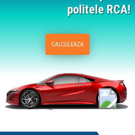
politele RCA!
CALCULEAZA