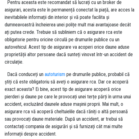
Pentru aceasta este recomandat să lucrați cu un broker de
asigurari, acesta este în permanență conectat la piață, are acces la
inevitabilele informații din interior și vă poate facilita și
dumneavoastră încheierea unei polițe mult mai avantajoase decât
ați putea crede. Trebuie să subliniem că o asigurare rca este
obligatorie pentru oricine circulă pe drumurile publice cu un
autovehicul. Acest tip de asigurare va acoperi orice daune aduse
proprietății altor persoane dacă sunteți vinovat într-un accident de
circulație.
Dacă conduceți un
autoturism
pe drumurile publice, probabil că
știți că este obligatoriu să aveți o asigurare rca. Dar ce acoperă
exact aceasta? Ei bine, acest tip de asigurare acoperă orice
pierderi și daune pe care le provocați unei terțe părți în urma unui
accident, excluzând daunele aduse mașinii proprii. Mai mult, o
asigurare rca vă acoperă cheltuielile dacă răniți o altă persoană
sau provocați daune materiale. După un accident, ar trebui să
contactați compania de asigurări și să furnizați cât mai multe
informații despre accident.