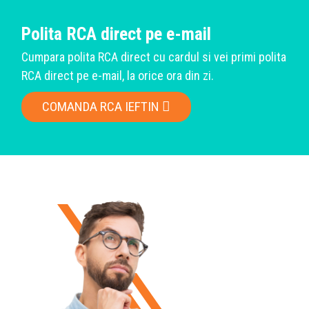
Polita RCA direct pe e-mail
Cumpara polita RCA direct cu cardul si vei primi polita
RCA direct pe e-mail, la orice ora din zi.
COMANDA RCA IEFTIN