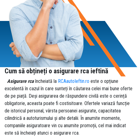
Cum să obțineți o asigurare rca ieftină
Asigurare rca
încheiată la
RCAautoIeftin.ro
este o opțiune
excelentă în cazul în care sunteți în căutarea celei mai bune oferte
de pe piață. Deși asigurarea de răspundere civilă este o cerință
obligatorie, aceasta poate fi costisitoare. Ofertele variază funcție
de istoricul personal, vârsta persoanei asigurate, capacitatea
cilindrică a autoturismului și alte detalii. În anumite momente,
companiile asiguratoare vin cu anumite promoții, cel mai indicat
este să încheiați atunci o asigurare rca.