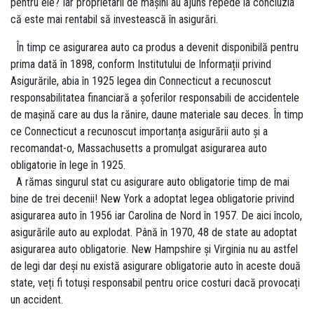
pentru ele? Iar proprietarii de mașini au ajuns repede la concluzia
că este mai rentabil să investească în asigurări.
În timp ce asigurarea auto ca produs a devenit disponibilă pentru
prima dată în 1898, conform Institutului de Informații privind
Asigurările, abia în 1925 legea din Connecticut a recunoscut
responsabilitatea financiară a șoferilor responsabili de accidentele
de mașină care au dus la rănire, daune materiale sau deces. În timp
ce Connecticut a recunoscut importanța asigurării auto și a
recomandat-o, Massachusetts a promulgat asigurarea auto
obligatorie în lege în 1925.
A rămas singurul stat cu asigurare auto obligatorie timp de mai
bine de trei decenii! New York a adoptat legea obligatorie privind
asigurarea auto în 1956 iar Carolina de Nord în 1957. De aici încolo,
asigurările auto au explodat. Până în 1970, 48 de state au adoptat
asigurarea auto obligatorie. New Hampshire și Virginia nu au astfel
de legi dar deși nu există asigurare obligatorie auto în aceste două
state, veți fi totuși responsabil pentru orice costuri dacă provocați
un accident.