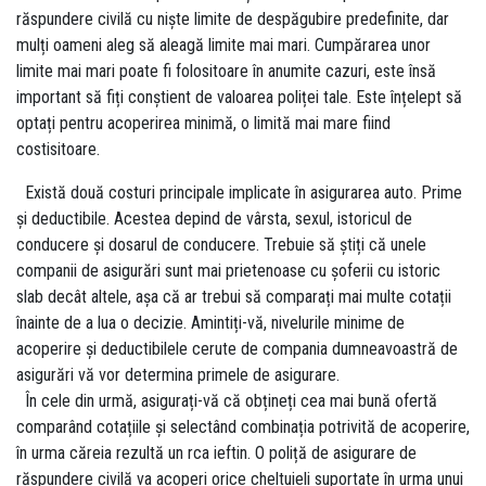
răspundere civilă cu niște limite de despăgubire predefinite, dar
mulți oameni aleg să aleagă limite mai mari. Cumpărarea unor
limite mai mari poate fi folositoare în anumite cazuri, este însă
important să fiți conștient de valoarea poliței tale. Este înțelept să
optați pentru acoperirea minimă, o limită mai mare fiind
costisitoare.
Există două costuri principale implicate în asigurarea auto. Prime
și deductibile. Acestea depind de vârsta, sexul, istoricul de
conducere și dosarul de conducere. Trebuie să știți că unele
companii de asigurări sunt mai prietenoase cu șoferii cu istoric
slab decât altele, așa că ar trebui să comparați mai multe cotații
înainte de a lua o decizie. Amintiți-vă, nivelurile minime de
acoperire și deductibilele cerute de compania dumneavoastră de
asigurări vă vor determina primele de asigurare.
În cele din urmă, asigurați-vă că obțineți cea mai bună ofertă
comparând cotațiile și selectând combinația potrivită de acoperire,
în urma căreia rezultă un rca ieftin. O poliță de asigurare de
răspundere civilă va acoperi orice cheltuieli suportate în urma unui