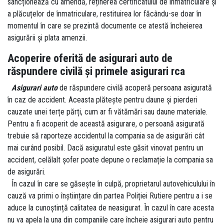
sancționează cu amendă, reținerea certificatului de înmatriculare și
a plăcuțelor de înmatriculare, restituirea lor făcându-se doar în
momentul în care se prezintă documente ce atestă încheierea
asigurării și plata amenzii.
Acoperire oferită de asigurari auto de
răspundere civilă și primele asigurari rca
Asigurari auto
de răspundere civilă acoperă persoana asigurată
în caz de accident. Aceasta plătește pentru daune și pierderi
cauzate unei terțe părți, cum ar fi vătămări sau daune materiale.
Pentru a fi acoperit de această asigurare, o persoană asigurată
trebuie să raporteze accidentul la compania sa de asigurări cât
mai curând posibil. Dacă asiguratul este găsit vinovat pentru un
accident, celălalt șofer poate depune o reclamație la compania sa
de asigurări.
În cazul în care se găsește în culpă, proprietarul autovehiculului în
cauză va primi o înștiințare din partea Poliției Rutiere pentru a i se
aduce la cunoștință calitatea de neasigurat. În cazul în care acesta
nu va apela la una din companiile care încheie asigurari auto pentru