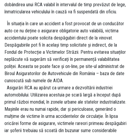
dobândirea unui RCA valabil în intervalul de timp prevăzut de lege,
înmatricularea vehiculului în cauză va fi suspendată din oficiu.
În situația în care un accident a fost provocat de un conducător
auto ce nu deține o asigurare obligatorie auto valabilă, victima
accidentului poate solicita despăgubiri direct de la vinovat.
Despăgubirile pot fi în același timp solicitate și indirect, de la
Fondul de Protecție a Victimelor Străzii. Pentru evitarea situaților
neplăcute vă sugerăm să verificați în permanență valabilitatea
poliței. Aceasta se poate face și on-line, pe site-ul administrat de
Biroul Asiguratorilor de Autovehicule din România – baza de date
cunoscută sub numele de AIDA.
Asigurări RCA au apărut ca urmare a dezvoltării industriei
automobilului. Utilizarea acestuia pe scară largă a început după
primul război mondial, în zonele urbane ale statelor industrializate.
Mașinile erau nu numai rapide, dar și periculoase, generând o
mulțime de victime în urma accidentelor de circulație. În lipsa
oricărei forme de asigurare, victimele rareori primeau despăgubiri
iar șoferii trebuiau să scoată din buzunar sume considerabile