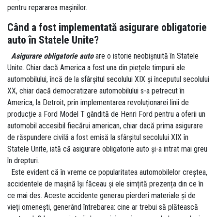
pentru repararea mașinilor.
Când a fost implementată asigurare obligatorie
auto în Statele Unite?
Asigurare obligatorie auto
are o istorie neobișnuită în Statele
Unite. Chiar dacă America a fost una din piețele timpurii ale
automobilului, încă de la sfârșitul secolului XIX și începutul secolului
XX, chiar dacă democratizare automobilului s-a petrecut în
America, la Detroit, prin implementarea revoluționarei linii de
producție a Ford Model T gândită de Henri Ford pentru a oferii un
automobil accesibil fiecărui american, chiar dacă prima asigurare
de răspundere civilă a fost emisă la sfârșitul secolului XIX în
Statele Unite, iată că asigurare obligatorie auto și-a intrat mai greu
în drepturi.
Este evident că în vreme ce popularitatea automobilelor creștea,
accidentele de mașină își făceau și ele simțită prezența din ce în
ce mai des. Aceste accidente generau pierderi materiale și de
vieți omenești, generând întrebarea: cine ar trebui să plătească