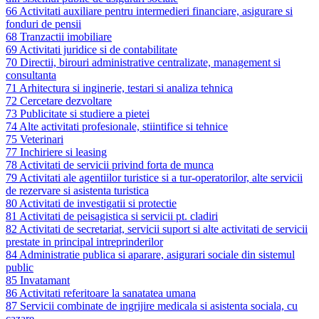
66 Activitati auxiliare pentru intermedieri financiare, asigurare si
fonduri de pensii
68 Tranzactii imobiliare
69 Activitati juridice si de contabilitate
70 Directii, birouri administrative centralizate, management si
consultanta
71 Arhitectura si inginerie, testari si analiza tehnica
72 Cercetare dezvoltare
73 Publicitate si studiere a pietei
74 Alte activitati profesionale, stiintifice si tehnice
75 Veterinari
77 Inchiriere si leasing
78 Activitati de servicii privind forta de munca
79 Activitati ale agentiilor turistice si a tur-operatorilor, alte servicii
de rezervare si asistenta turistica
80 Activitati de investigatii si protectie
81 Activitati de peisagistica si servicii pt. cladiri
82 Activitati de secretariat, servicii suport si alte activitati de servicii
prestate in principal intreprinderilor
84 Administratie publica si aparare, asigurari sociale din sistemul
public
85 Invatamant
86 Activitati referitoare la sanatatea umana
87 Servicii combinate de ingrijire medicala si asistenta sociala, cu
cazare