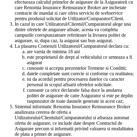
efectueaza calculul primelor de asigurare de la Asiguratorii cu
care Renomia Insurance Reinsurance Broker are incheiate
contracte de mandat si care ofera serviciu de webservice
pentru produsul solicitat de Utilizator/Cumparator/Client.
In cazul in care Utilizatorul/Clientul/Cumparatorul alege una
dintre ofertele de asigurare afisate, acesta va completa
campurile corespunzatoare referitoare la livrarea politei de
asigurare, si, dupa caz, la asigurat sau bun asigurat.
La plasarea Comenzii Utilizatorul/Cumparatorul declara ca:
are varsta de minima 18 ani
este proprietarul de drept al vehiculului ce urmeaza a fi
asigurat
cunoaste si accepta prezentelor Termene si Conditii;
datele completate sunt corecte si conforme cu realitatea;
isi da acordul pentru procesarea datelor cu caracter
personal in scopul afisarii ofertelor solicitate.
cunoaste ca orice declaratie falsa duce la anularea
politei de asigurare de catre Asigurator si este pe deplin
raspunzator de toate daunele generate in acest caz;
Sistemul informatic Renomia Insurance Reinsurance Broker
analizeaza cererea de oferta a
Utilizatorului/Clientului/Cumparatorului si afiseaza automat
oferta de asigurare, ce include date despre Contractul de
Asigurare precum si informatii privind valoarea si modalitatea
de plata a primei de asigurare.