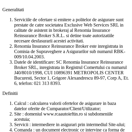
Generalitati
Serviciile de ofertare si emitere a politelor de asigurare sunt
prestate de catre societatea Exclusive Web Services SRL in
calitate de asistent in brokeraj al Renomia Insurance
Reinsurance Broker S.R.L. si detine toate autorizatiile
necesare desfasurarii acestei activitati.
Renomia Insurance Reinsurance Broker este inregistrata in
Comisia de Supraveghere a Asigurarilor sub numarul RBK-
009/10.04.2003.
Datele de identificare: SC Renomia Insurance Reinsurance
Broker SRL, inregistrata in Registrul Comertului cu numarul
J40/8010/1998, CUI 10896391 METROPOLIS CENTER
Bucuresti, Sector 1, Grigore Alexandrescu 89-97, Corp A, Et.
6, telefon: 021 313 8393.
Definitii
Calcul : calcularea valorii ofertelor de asigurare in baza
datelor oferite de Cumparator/Client/Utilizator;
Site : domeniul www.rcaautoieftin.ro si subdomeniile
acestuia;
Servicii : intermediere in asigurari prin intermediul Site-ului;
Comanda : un document electronic ce intervine ca forma de