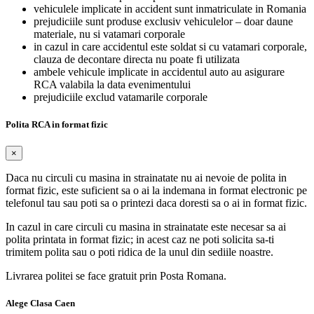
vehiculele implicate in accident sunt inmatriculate in Romania
prejudiciile sunt produse exclusiv vehiculelor – doar daune
materiale, nu si vatamari corporale
in cazul in care accidentul este soldat si cu vatamari corporale,
clauza de decontare directa nu poate fi utilizata
ambele vehicule implicate in accidentul auto au asigurare
RCA valabila la data evenimentului
prejudiciile exclud vatamarile corporale
Polita RCA in format fizic
×
Daca nu circuli cu masina in strainatate nu ai nevoie de polita in
format fizic, este suficient sa o ai la indemana in format electronic pe
telefonul tau sau poti sa o printezi daca doresti sa o ai in format fizic.
In cazul in care circuli cu masina in strainatate este necesar sa ai
polita printata in format fizic; in acest caz ne poti solicita sa-ti
trimitem polita sau o poti ridica de la unul din sediile noastre.
Livrarea politei se face gratuit prin Posta Romana.
Alege Clasa Caen