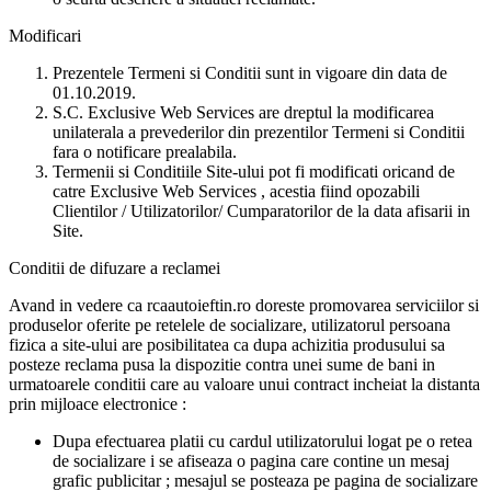
Modificari
Prezentele Termeni si Conditii sunt in vigoare din data de
01.10.2019.
S.C. Exclusive Web Services are dreptul la modificarea
unilaterala a prevederilor din prezentilor Termeni si Conditii
fara o notificare prealabila.
Termenii si Conditiile Site-ului pot fi modificati oricand de
catre Exclusive Web Services , acestia fiind opozabili
Clientilor / Utilizatorilor/ Cumparatorilor de la data afisarii in
Site.
Conditii de difuzare a reclamei
Avand in vedere ca rcaautoieftin.ro doreste promovarea serviciilor si
produselor oferite pe retelele de socializare, utilizatorul persoana
fizica a site-ului are posibilitatea ca dupa achizitia produsului sa
posteze reclama pusa la dispozitie contra unei sume de bani in
urmatoarele conditii care au valoare unui contract incheiat la distanta
prin mijloace electronice :
Dupa efectuarea platii cu cardul utilizatorului logat pe o retea
de socializare i se afiseaza o pagina care contine un mesaj
grafic publicitar ; mesajul se posteaza pe pagina de socializare