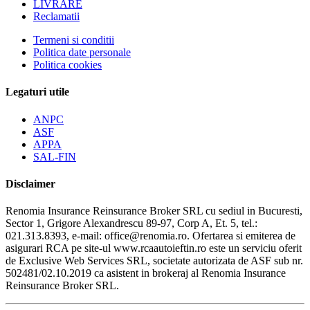
LIVRARE
Reclamatii
Termeni si conditii
Politica date personale
Politica cookies
Legaturi utile
ANPC
ASF
APPA
SAL-FIN
Disclaimer
Renomia Insurance Reinsurance Broker SRL cu sediul in Bucuresti,
Sector 1, Grigore Alexandrescu 89-97, Corp A, Et. 5, tel.:
021.313.8393, e-mail: office@renomia.ro. Ofertarea si emiterea de
asigurari RCA pe site-ul www.rcaautoieftin.ro este un serviciu oferit
de Exclusive Web Services SRL, societate autorizata de ASF sub nr.
502481/02.10.2019 ca asistent in brokeraj al Renomia Insurance
Reinsurance Broker SRL.