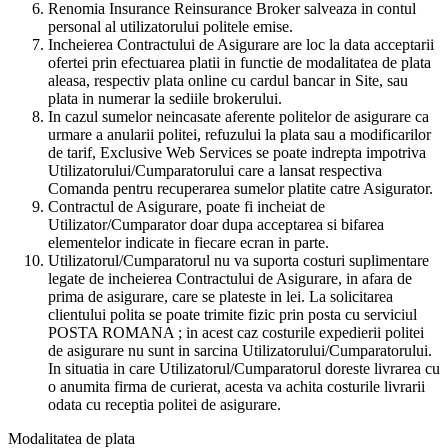
Renomia Insurance Reinsurance Broker salveaza in contul
personal al utilizatorului politele emise.
Incheierea Contractului de Asigurare are loc la data acceptarii
ofertei prin efectuarea platii in functie de modalitatea de plata
aleasa, respectiv plata online cu cardul bancar in Site, sau
plata in numerar la sediile brokerului.
In cazul sumelor neincasate aferente politelor de asigurare ca
urmare a anularii politei, refuzului la plata sau a modificarilor
de tarif, Exclusive Web Services se poate indrepta impotriva
Utilizatorului/Cumparatorului care a lansat respectiva
Comanda pentru recuperarea sumelor platite catre Asigurator.
Contractul de Asigurare, poate fi incheiat de
Utilizator/Cumparator doar dupa acceptarea si bifarea
elementelor indicate in fiecare ecran in parte.
Utilizatorul/Cumparatorul nu va suporta costuri suplimentare
legate de incheierea Contractului de Asigurare, in afara de
prima de asigurare, care se plateste in lei. La solicitarea
clientului polita se poate trimite fizic prin posta cu serviciul
POSTA ROMANA ; in acest caz costurile expedierii politei
de asigurare nu sunt in sarcina Utilizatorului/Cumparatorului.
In situatia in care Utilizatorul/Cumparatorul doreste livrarea cu
o anumita firma de curierat, acesta va achita costurile livrarii
odata cu receptia politei de asigurare.
Modalitatea de plata