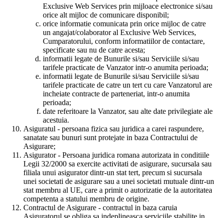
Exclusive Web Services prin mijloace electronice si/sau
orice alt mijloc de comunicare disponibil;
orice informatie comunicata prin orice mijloc de catre
un angajat/colaborator al Exclusive Web Services,
Cumparatorului, conform informatiilor de contactare,
specificate sau nu de catre acesta;
informatii legate de Bunurile si/sau Serviciile si/sau
tarifele practicate de Vanzator intr-o anumita perioada;
informatii legate de Bunurile si/sau Serviciile si/sau
tarifele practicate de catre un tert cu care Vanzatorul are
incheiate contracte de parteneriat, intr-o anumita
perioada;
date referitoare la Vanzator, sau alte date privilegiate ale
acestuia.
Asiguratul - persoana fizica sau juridica a carei raspundere,
sanatate sau bunuri sunt protejate in baza Contractului de
Asigurare;
Asigurator - Persoana juridica romana autorizata in conditiile
Legii 32/2000 sa exercite activitati de asigurare, sucursala sau
filiala unui asigurator dintr-un stat tert, precum si sucursala
unei societati de asigurare sau a unei societati mutuale dintr-un
stat membru al UE, care a primit o autorizatie de la autoritatea
competenta a statului membru de origine.
Contractul de Asigurare - contractul in baza caruia
Asiguratorul se obliga sa indeplineasca serviciile stabilite in