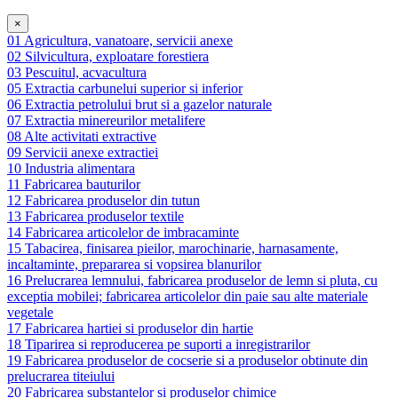
×
01 Agricultura, vanatoare, servicii anexe
02 Silvicultura, exploatare forestiera
03 Pescuitul, acvacultura
05 Extractia carbunelui superior si inferior
06 Extractia petrolului brut si a gazelor naturale
07 Extractia minereurilor metalifere
08 Alte activitati extractive
09 Servicii anexe extractiei
10 Industria alimentara
11 Fabricarea bauturilor
12 Fabricarea produselor din tutun
13 Fabricarea produselor textile
14 Fabricarea articolelor de imbracaminte
15 Tabacirea, finisarea pieilor, marochinarie, harnasamente,
incaltaminte, prepararea si vopsirea blanurilor
16 Prelucrarea lemnului, fabricarea produselor de lemn si pluta, cu
exceptia mobilei; fabricarea articolelor din paie sau alte materiale
vegetale
17 Fabricarea hartiei si produselor din hartie
18 Tiparirea si reproducerea pe suporti a inregistrarilor
19 Fabricarea produselor de cocserie si a produselor obtinute din
prelucrarea titeiului
20 Fabricarea substantelor si produselor chimice