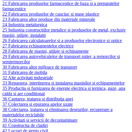
21 Fabricarea produselor farmaceutice de baza si a preparatelor
farmaceutice
22 Fabricarea produselor de cauciuc si mase plastice
23 Fabricarea altor produse din materiale minerale
24 Industria metalurgica
25 Industria constructiilor metalice si produselor de metal, exclusiv
masini, utilaje, instalatii
26 Fabricarea calculatoarelor si a produselor electronice si optice
27 Fabricarea echipamentelor electrice
28 Fabricarea de masini, utilaje si echipamente
29 Fabricarea autovehiculelor de transport rutier, a remorcilor si
semiremorcilor
30 Fabricarea altor mijloace de transport
31 Fabricarea de mobila
32 Alte activitati industriale
33 Repararea, intretinerea si instalarea masinilor si echipamentelor
35 Productia si furnizarea de energie electrica si termica, gaze, apa
calda si aer conditionat
36 Captarea, tratarea si distributia apei
37 Colectarea si epurarea apelor uzate
38 Colectarea, tratarea si eliminarea deseurilor, recuperare a
materialelor reciclabile
39 Activitati si servicii de decontaminare
41 Constructia de cladiri
42 Lucrari de geniu civil