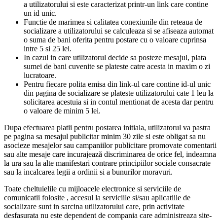
a utilizatorului si este caracterizat printr-un link care contine
un id unic.
Functie de marimea si calitatea conexiunile din reteaua de
socializare a utilizatorului se calculeaza si se afiseaza automat
o suma de bani oferita pentru postare cu o valoare cuprinsa
intre 5 si 25 lei.
In cazul in care utilizatorul decide sa posteze mesajul, plata
sumei de bani cuvenite se plateste catre acesta in maxim o zi
lucratoare.
Pentru fiecare polita emisa din link-ul care contine id-ul unic
din pagina de socializare se plateste utilizatorului cate 1 leu la
solicitarea acestuia si in contul mentionat de acesta dar pentru
o valoare de minim 5 lei.
Dupa efectuarea platii pentru postarea initiala, utilizatorul va pastra
pe pagina sa mesajul publicitar minim 30 zile si este obligat sa nu
asocieze mesajelor sau campaniilor publicitare promovate comentarii
sau alte mesaje care incurajează discriminarea de orice fel, indeamna
la ura sau la alte manifestari contrare principiilor sociale consacrate
sau la incalcarea legii a ordinii si a bunurilor moravuri.
Toate cheltuielile cu mijloacele electronice si serviciile de
comunicatii folosite , accesul la serviciile si/sau aplicatiile de
socializare sunt in sarcina utilizatorului care, prin activitate
desfasurata nu este dependent de compania care administreaza site-