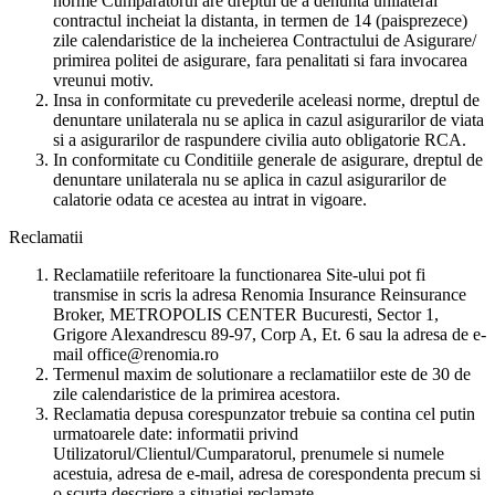
norme Cumparatorul are dreptul de a denunta unilateral
contractul incheiat la distanta, in termen de 14 (paisprezece)
zile calendaristice de la incheierea Contractului de Asigurare/
primirea politei de asigurare, fara penalitati si fara invocarea
vreunui motiv.
Insa in conformitate cu prevederile aceleasi norme, dreptul de
denuntare unilaterala nu se aplica in cazul asigurarilor de viata
si a asigurarilor de raspundere civilia auto obligatorie RCA.
In conformitate cu Conditiile generale de asigurare, dreptul de
denuntare unilaterala nu se aplica in cazul asigurarilor de
calatorie odata ce acestea au intrat in vigoare.
Reclamatii
Reclamatiile referitoare la functionarea Site-ului pot fi
transmise in scris la adresa Renomia Insurance Reinsurance
Broker, METROPOLIS CENTER Bucuresti, Sector 1,
Grigore Alexandrescu 89-97, Corp A, Et. 6 sau la adresa de e-
mail office@renomia.ro
Termenul maxim de solutionare a reclamatiilor este de 30 de
zile calendaristice de la primirea acestora.
Reclamatia depusa corespunzator trebuie sa contina cel putin
urmatoarele date: informatii privind
Utilizatorul/Clientul/Cumparatorul, prenumele si numele
acestuia, adresa de e-mail, adresa de corespondenta precum si
o scurta descriere a situatiei reclamate.