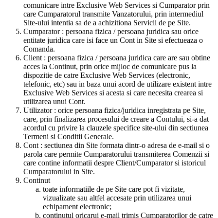
comunicare intre Exclusive Web Services si Cumparator prin
care Cumparatorul transmite Vanzatorului, prin intermediul
Site-ului intentia sa de a achizitiona Servicii de pe Site.
Cumparator : persoana fizica / persoana juridica sau orice
entitate juridica care isi face un Cont in Site si efectueaza o
Comanda.
Client : persoana fizica / persoana juridica care are sau obtine
acces la Continut, prin orice mijloc de comunicare pus la
dispozitie de catre Exclusive Web Services (electronic,
telefonic, etc) sau in baza unui acord de utilizare existent intre
Exclusive Web Services si acesta si care necesita crearea si
utilizarea unui Cont.
Utilizator : orice persoana fizica/juridica inregistrata pe Site,
care, prin finalizarea procesului de creare a Contului, si-a dat
acordul cu privire la clauzele specifice site-ului din sectiunea
Termeni si Conditii Generale.
Cont : sectiunea din Site formata dintr-o adresa de e-mail si o
parola care permite Cumparatorului transmiterea Comenzii si
care contine informatii despre Client/Cumparator si istoricul
Cumparatorului in Site.
Continut
toate informatiile de pe Site care pot fi vizitate,
vizualizate sau altfel accesate prin utilizarea unui
echipament electronic;
continutul oricarui e-mail trimis Cumparatorilor de catre