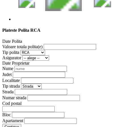
Plateste Polita RCA
Date Polita
Valoare totala polita(e)
Tip polita
Asigurator
Date Proprietar
Nume
Judet
Localitate
Tip strada
Strada
Numar strada
Cod postal
Bloc
Apartament
Continua