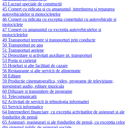
43 Lucrari speciale de constructii
45 Comert cu ridicata si cu amanuntul, intretinerea si repararea
autovehiculelor si motocicletelor
46 Comert cu ridicata cu exceptia comertului cu autovehicule si
motociclete
47 Comert cu amanuntul cu exceptia autovehiculelor si
motocicletelor
49 Transporturi terestre si transporturi prin conducte
50 Transporturi pe apa
51 Transporturi aeriene
52 Depozitare si activitati auxiliare pt. transporturi
53 Posta si curierat
55 Hoteluri si alte facilitati de cazare
56 Restaurante si alte servicii de alimentatie
58 Editare
59 Productie cinematografica, video, programe de televiziune,
inregistrari audio, editare muzicala
60 Difuzare si transmitere de programe
61 Telecomunicatii
62 Activitati de servicii in tehnologia informatiei
63 Servicii informatice
64 Intermedieri financiare, cu exceptia activitatilor de asigurari si ale
fondurilor de pensii
65 Asigurari, reasigurari si ale fondurilor de pensii, cu exceptia celor
din sistemul public de asigurari sociale