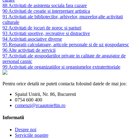
88 Activitati de asistenta sociala fara cazare
90 Activitati de creatie si interpretare artistica
91 Activitati ale bibliotecilor, arhivelor, muzeelor,alte activitati
culturale
92 Activitati de jocuri de noroc si pariuri
93 Activitati sportive, recreative si distractive
94 Activitati asociative diverse
95 Reparatii calculatoare, articole personale si de uz gospodaresc
96 Alte activitati de servicii
97 Activitati ale gospodariilor private in calitate de angajator de
personal casnic
99 Activitati ale organizatiilor si organismelor extrateritoriale
Pentru orice detalii ne puteti contacta folosind datele de mai jos:
Spaiul Unirii, Nr. 86, Bucuresti
0754 600 400
comenzi@rcaautoieftin.ro
Informatii
Despre noi
Serviciile noastre